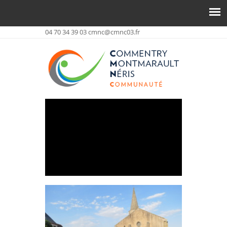
04 70 34 39 03
cmnc@cmnc03.fr