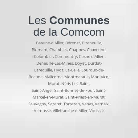
Les
Communes
de la Comcom
Beaune-d'Allier
,
Bézenet
,
Bizeneuille
,
Blomard
,
Chamblet
,
Chappes
,
Chavenon
,
Colombier
,
Commentry
,
Cosne d'Allier
,
Deneuille-Les-Mines
,
Doyet
,
Durdat-
Larequille
,
Hyds
,
La-Celle
,
Louroux-de-
Beaune
,
Malicorne
,
Montmarault
,
Montvicq
,
Murat
,
Néris-Les-Bains
,
Saint-Angel
,
Saint-Bonnet-de-Four
,
Saint-
Marcel-en-Murat
,
Saint-Priest-en-Murat
,
Sauvagny
,
Sazeret
,
Tortezais
,
Venas
,
Verneix
,
Vernusse
,
Villefranche-d'Allier
,
Voussac