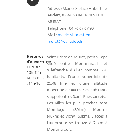
Adresse Mairie :3 place Hubertine
Auclert, 03390 SAINT PRIEST EN
MURAT
Téléphone : 04 70 07 67 90
Mail :
mairie-st-priest-en-
murat@wanadoo.fr
Horaires
Saint Priest en Murat, petit village
d'ouverture:
situé entre Montmarault et
LUNDI :
Villefranche d'Allier compte 230
10h-12h
habitants. D'une superficie de
MERCREDI
: 14h-16h
25,48 km² et d'une altitude
moyenne de 400m. Ses habitants
s'appellent les Saint Priestain(e)s.
Les villes les plus proches sont
Montluçon (30km), Moulins
(40km) et Vichy (50km). L'accès à
l'autoroute se trouve à 7 km à
Montmarault.