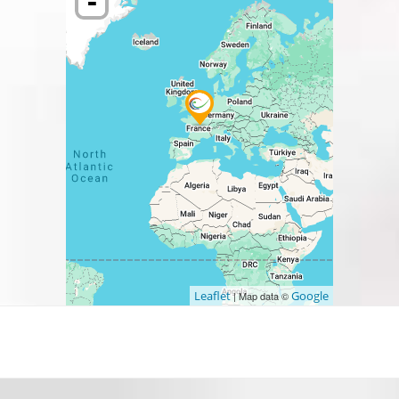
-
Leaflet
Google
| Map data ©