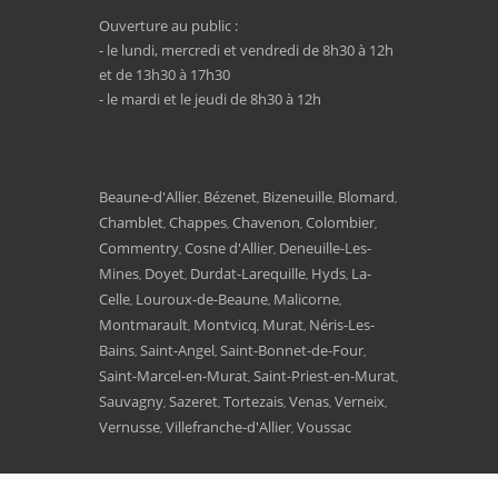
Ouverture au public :
- le lundi, mercredi et vendredi de 8h30 à 12h
et de 13h30 à 17h30
- le mardi et le jeudi de 8h30 à 12h
Beaune-d'Allier
Bézenet
Bizeneuille
Blomard
,
,
,
,
Chamblet
Chappes
Chavenon
Colombier
,
,
,
,
Commentry
Cosne d'Allier
Deneuille-Les-
,
,
Mines
Doyet
Durdat-Larequille
Hyds
La-
,
,
,
,
Celle
Louroux-de-Beaune
Malicorne
,
,
,
Montmarault
Montvicq
Murat
Néris-Les-
,
,
,
Bains
Saint-Angel
Saint-Bonnet-de-Four
,
,
,
Saint-Marcel-en-Murat
Saint-Priest-en-Murat
,
,
Sauvagny
Sazeret
Tortezais
Venas
Verneix
,
,
,
,
,
Vernusse
Villefranche-d'Allier
Voussac
,
,