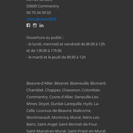
03600 Commentry
04 70 34 39 03
cmnc@cmnc03.fr
Ouverture au public :
- le lundi, mercredi et vendredi de 8h30 à 12h
et de 13h30 à 17h30
- le mardi et le jeudi de 8h30 à 12h
Beaune-d'Allier
Bézenet
Bizeneuille
Blomard
,
,
,
,
Chamblet
Chappes
Chavenon
Colombier
,
,
,
,
Commentry
Cosne d'Allier
Deneuille-Les-
,
,
Mines
Doyet
Durdat-Larequille
Hyds
La-
,
,
,
,
Celle
Louroux-de-Beaune
Malicorne
,
,
,
Montmarault
Montvicq
Murat
Néris-Les-
,
,
,
Bains
Saint-Angel
Saint-Bonnet-de-Four
,
,
,
Saint-Marcel-en-Murat
Saint-Priest-en-Murat
,
,